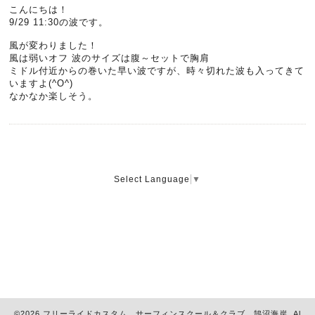
こんにちは！
9/29 11:30の波です。
風が変わりました！
風は弱いオフ 波のサイズは腹～セットで胸肩
ミドル付近からの巻いた早い波ですが、時々切れた波も入ってきて
いますよ(^O^)
なかなか楽しそう。
Select Language
▼
©2026
フリーライドカスタム サーフィンスクール＆クラブ 鵠沼海岸
. Al