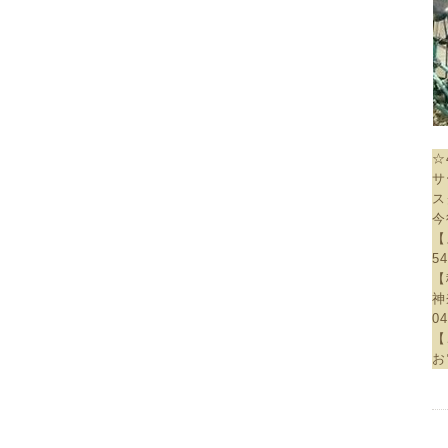
☆
サ
ス
今
【
5
【
神
04
【
お