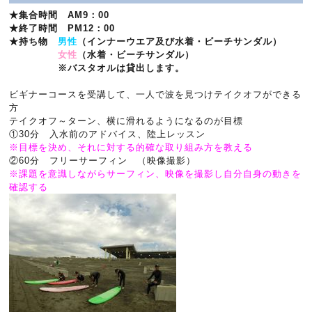
★集合時間 AM9：00
★終了時間 PM12：00
★持ち物
男性
（インナーウエア及び水着・ビーチサンダル）
女性
（水着・ビーチサンダル）
※バスタオルは貸出します。
ビギナーコースを受講して、一人で波を見つけテイクオフができる
方
テイクオフ～ターン、横に滑れるようになるのが目標
①30分 入水前のアドバイス、陸上レッスン
※目標を決め、それに対する的確な取り組み方を教える
②60分 フリーサーフィン （映像撮影）
※課題を意識しながらサーフィン、映像を撮影し自分自身の動きを
確認する