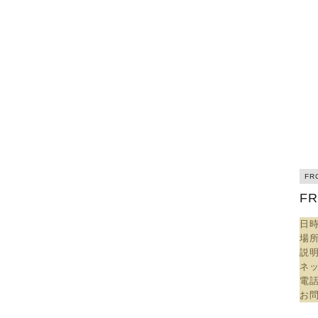
F
F
日時
場
説
ネ
電
お