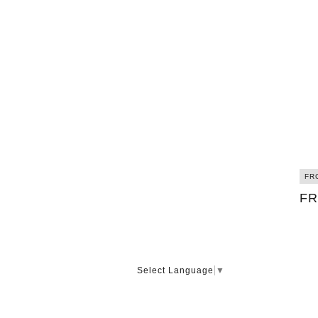
F
F
Select Language
▼