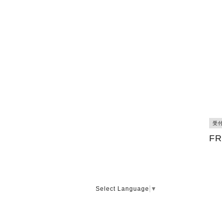
受
F
Select Language
▼