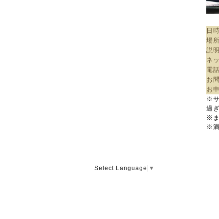
日時
場
説
ネ
電
お
お
※
過
※
※
Select Language
▼